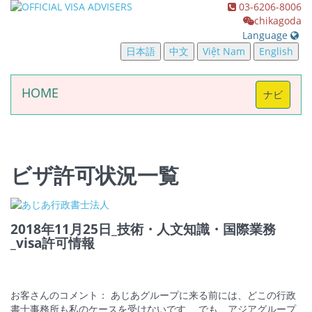
03-6206-8006
chikagoda
Language
日本語
中文
Việt Nam
English
HOME
切
ナビ
换
导
航
ビザ許可状況一覧
2018年11月25日_技術・人文知識・国際業務
_visa許可情報
お客さんのコメント： あじあグループに来る前には、どこの行政
書士事務所も私のケースを受けないです、 でも、アジアグループ