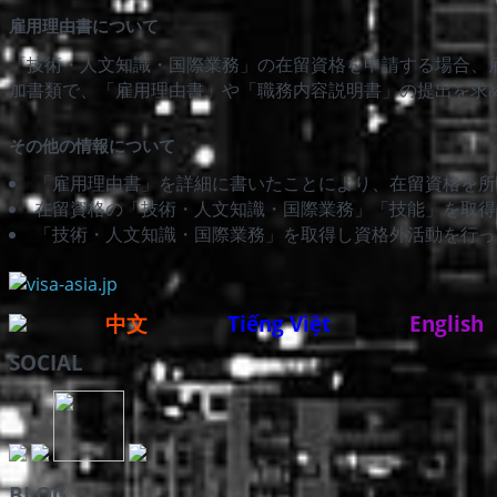
雇用理由書について
「技術・人文知識・国際業務」の在留資格を申請する場合、
加書類で、「雇用理由書」や「職務内容説明書」の提出を求
その他の情報について
「雇用理由書」を詳細に書いたことにより、在留資格を所
在留資格の「技術・人文知識・国際業務」「技能」を取得
「技術・人文知識・国際業務」を取得し資格外活動を行っ
中文
Tiếng Việt
English
SOCIAL
BLOG