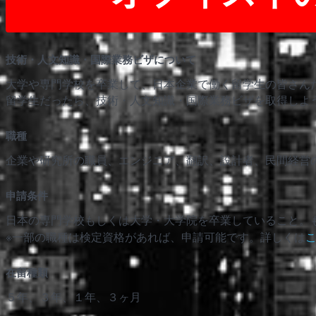
技術・人文知識・国際業務ビザについて
大学や専門学校を卒業して、日本企業で働く留学生の皆さん
留学生だったら、技術・人文知識・国際業務ビザを取得しよ
職種
企業や研究所の職員、エンジニア、翻訳、設計者、民間経営
申請条件
日本の専門学校もしくは大学・大学院を卒業していること。
※一部の職種は検定資格があれば、申請可能です。詳しくは
在留種類
５年、３年、１年、３ヶ月