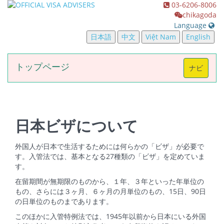
03-6206-8006
chikagoda
Language
日本語
中文
Việt Nam
English
トップページ
切
ナビ
换
导
航
日本ビザについて
外国人が日本で生活するためには何らかの「ビザ」が必要で
す。入管法では、基本となる27種類の「ビザ」を定めていま
す。
在留期間が無期限のものから、１年、３年といった年単位の
もの、さらには３ヶ月、６ヶ月の月単位のもの、15日、90日
の日単位のものまであります。
このほかに入管特例法では、1945年以前から日本にいる外国