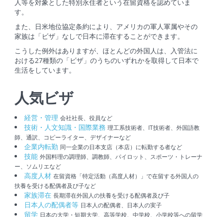
人等を対象とした特別永住者という在留資格を認めていま
す。
また、日米地位協定条約により、アメリカの軍人軍属やその
家族は「ビザ」なしで日本に滞在することができます。
こうした例外はありますが、ほとんどの外国人は、入管法に
おける27種類の「ビザ」のうちのいずれかを取得して日本で
生活をしています。
人気ビザ
経営・管理
会社社長、役員など
技術・人文知識・国際業務
理工系技術者、IT技術者、外国語教
師、通訳、コピーライター、デザイナーなど
企業内転勤
同一企業の日本支店（本店）に転勤する者など
技能
外国料理の調理師、調教師、パイロット、スポーツ・トレーナ
ー、ソムリエなど
高度人材
在留資格「特定活動（高度人材）」で在留する外国人の
扶養を受ける配偶者及び子など
家族滞在
長期滞在外国人の扶養を受ける配偶者及び子
日本人の配偶者等
日本人の配偶者、日本人の実子
留学
日本の大学・短期大学、高等学校、中学校、小学校等への留学