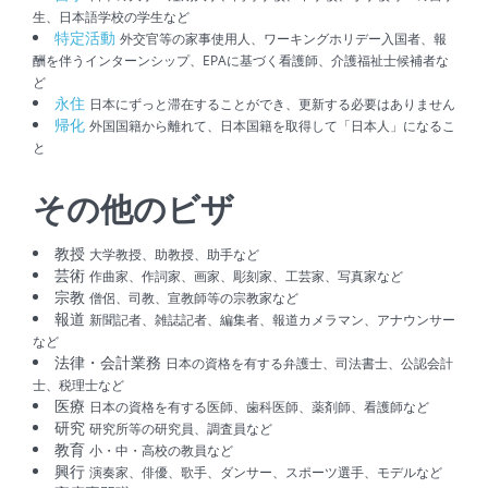
生、日本語学校の学生など
特定活動
外交官等の家事使用人、ワーキングホリデー入国者、報
酬を伴うインターンシップ、EPAに基づく看護師、介護福祉士候補者な
ど
永住
日本にずっと滞在することができ、更新する必要はありません
帰化
外国国籍から離れて、日本国籍を取得して「日本人」になるこ
と
その他のビザ
教授
大学教授、助教授、助手など
芸術
作曲家、作詞家、画家、彫刻家、工芸家、写真家など
宗教
僧侶、司教、宣教師等の宗教家など
報道
新聞記者、雑誌記者、編集者、報道カメラマン、アナウンサー
など
法律・会計業務
日本の資格を有する弁護士、司法書士、公認会計
士、税理士など
医療
日本の資格を有する医師、歯科医師、薬剤師、看護師など
研究
研究所等の研究員、調査員など
教育
小・中・高校の教員など
興行
演奏家、俳優、歌手、ダンサー、スポーツ選手、モデルなど